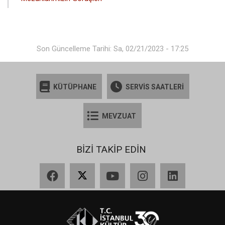
Son Güncelleme Tarihi: Sa, 02/21/2023 - 17:25
KÜTÜPHANE
SERVİS SAATLERİ
MEVZUAT
BİZİ TAKİP EDİN
Facebook
X
YouTube
Instagram
LinkedIn