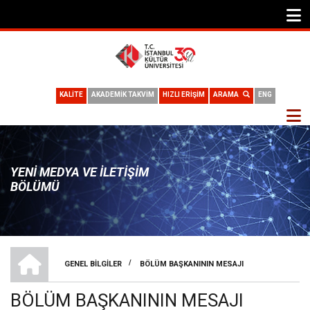
KALİTE
AKADEMİK TAKVİM
HIZLI ERİŞİM
ARAMA
ENG
YENI MEDYA VE İLETIŞIM
BÖLÜMÜ
YENI MEDYA VE İLETIŞIM BÖLÜMÜ
/
GENEL BILGILER
BÖLÜM BAŞKANININ MESAJI
SAYFA
BÖLÜM BAŞKANININ MESAJI
YOLU